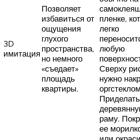
Позволяет
самоклея
избавиться от
пленке, ко
ощущения
легко
глухого
переносит
3D
пространства,
любую
имитация
но немного
поверхност
«съедает»
Сверху ри
площадь
нужно нак
квартиры.
оргстеклом
Приделать
деревянн
раму. Пок
ее морилк
или окрас