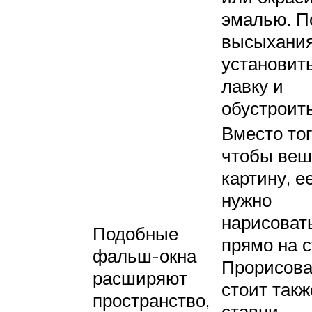
эмалью. П
высыхани
установит
лавку и
обустроить
Вместо тог
чтобы веш
картину, е
нужно
нарисоват
Подобные
прямо на с
фальш-окна
Прорисова
расширяют
стоит такж
пространство,
ставни,