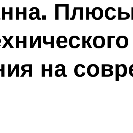
нна. Плюсы
хнического
ния на сов