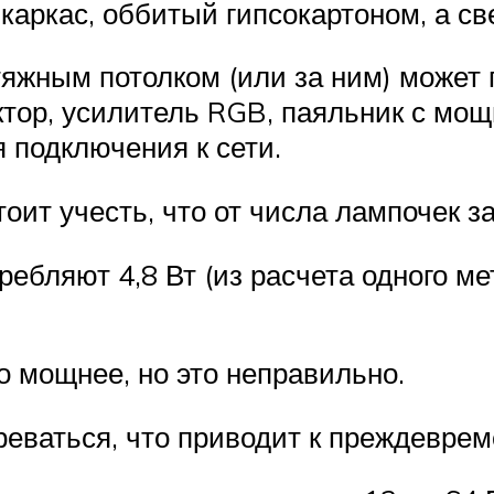
аркас, оббитый гипсокартоном, а све
яжным потолком (или за ним) может п
ктор, усилитель RGB, паяльник с мощ
я подключения к сети.
оит учесть, что от числа лампочек з
ебляют 4,8 Вт (из расчета одного мет
 мощнее, но это неправильно.
реваться, что приводит к преждеврем