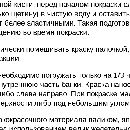
ной кисти, перед началом покраски 
ько щетину) в чистую воду и оставить
т белее эластичными. Такая подготов
дению во время покраски.
дически помешивать краску палочкой
акции.
необходимо погружать только на 1/3 
 внутреннюю часть банки. Краска нано
бо слева направо. При покраске мал
ерхности либо под небольшим углом
акокрасочного материала валиком, я
ед использованием валик желательно