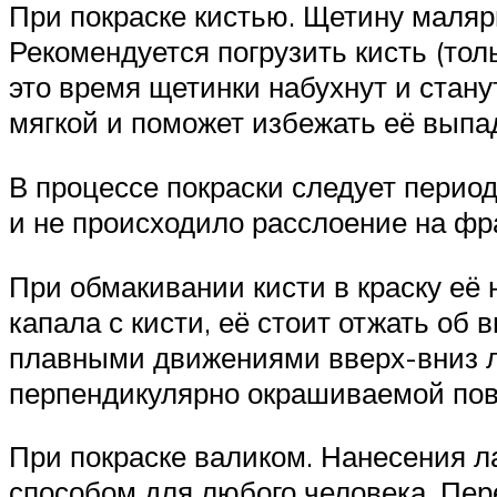
При покраске кистью. Щетину маляр
Рекомендуется погрузить кисть (тол
это время щетинки набухнут и стану
мягкой и поможет избежать её выпа
В процессе покраски следует перио
и не происходило расслоение на фр
При обмакивании кисти в краску её 
капала с кисти, её стоит отжать об
плавными движениями вверх-вниз ли
перпендикулярно окрашиваемой пов
При покраске валиком. Нанесения л
способом для любого человека. Пер