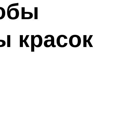
собы
ы красок