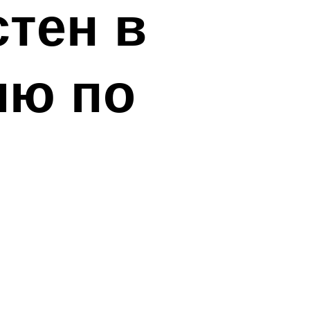
стен в
ию по