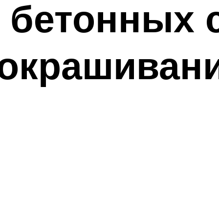
 бетонных 
 окрашиван