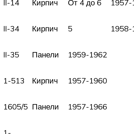
II-14
Кирпич
От 4 до 6
1957-
II-34
Кирпич
5
1958-
II-35
Панели
1959-1962
1-513
Кирпич
1957-1960
1605/5
Панели
1957-1966
1-