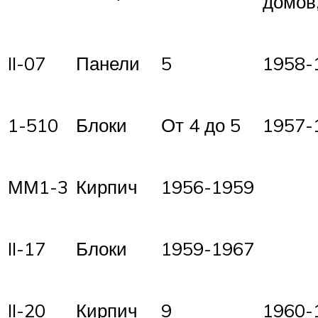
домов,
II-07
Панели
5
1958-
1-510
Блоки
От 4 до 5
1957-
ММ1-3
Кирпич
1956-1959
II-17
Блоки
1959-1967
II-20
Кирпич
9
1960-