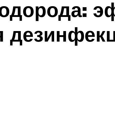
водорода: э
я дезинфек