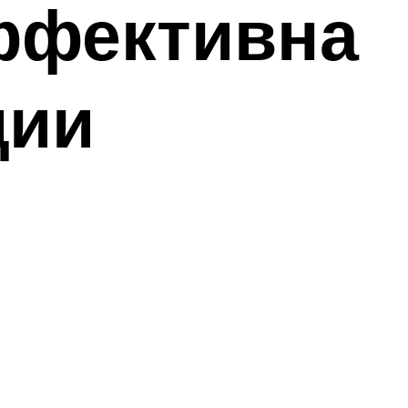
ффективна
ции