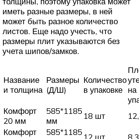
толщины, поэтому упаковка может
иметь разные размеры, в ней
может быть разное количество
листов. Еще надо учесть, что
размеры плит указываются без
учета шипов/замков.
Пл
Название
Размеры
Количество
ут
и толщина
(Д/Ш)
в упаковке
на
уп
Комфорт
585*1185
18 шт
12
20 мм
мм
Комфорт
585*1185
12 шт
8,