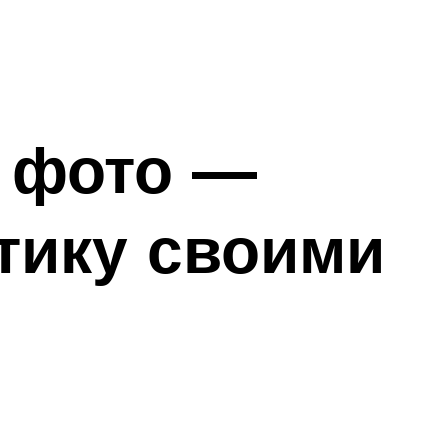
 фото —
тику своими