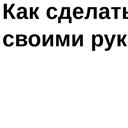
Как сделат
своими ру