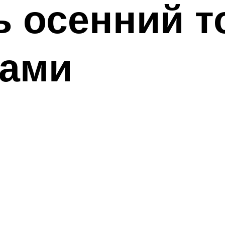
ь осенний 
ками