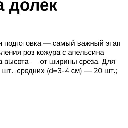
а долек
я подготовка — самый важный этап
вления роз кожура с апельсина
 а высота — от ширины среза. Для
т.; средних (d=3-4 см) — 20 шт.;