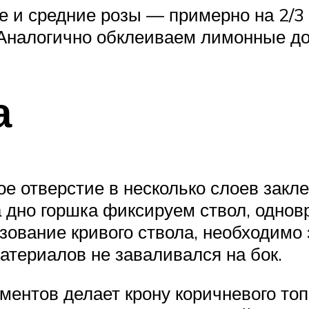
 и средние розы — примерно на 2/3 в
 Аналогично обклеиваем лимонные до
а
ое отверстие в несколько слоев закл
 дно горшка фиксируем ствол, одно
ование кривого ствола, необходимо з
атериалов не заваливался на бок.
ментов делает крону коричневого то