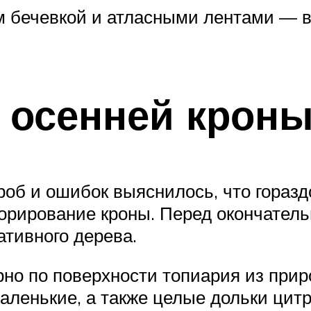
 бечевкой и атласными лентами — в 
 осенней крон
роб и ошибок выяснилось, что горазд
екорирование кроны. Перед окончател
ативного дерева.
рно по поверхности топиария из пр
аленькие, а также целые дольки цитр