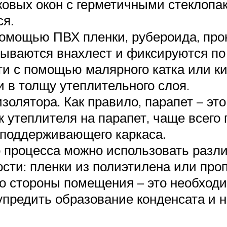
овых окон с герметичными стеклопак
ся.
помощью ПВХ пленки, рубероида, пр
ываются внахлест и фиксируются по 
ти с помощью малярного катка или к
 в толщу утеплительного слоя.
золятора. Как правило, парапет – эт
 утеплителя на парапет, чаще всего 
 поддерживающего каркаса.
о процесса можно использовать разл
ти: пленки из полиэтилена или про
со стороны помещения – это необход
предить образование конденсата и н