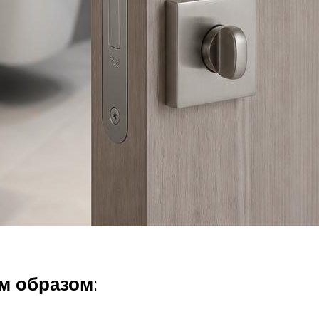
м образом
: