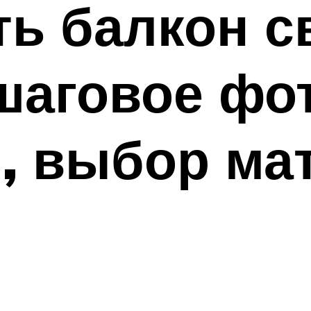
ть балкон 
шаговое фот
, выбор ма