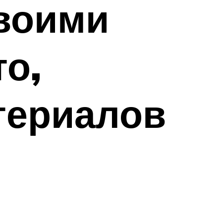
своими
о,
териалов