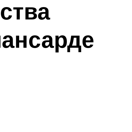
ства
мансарде