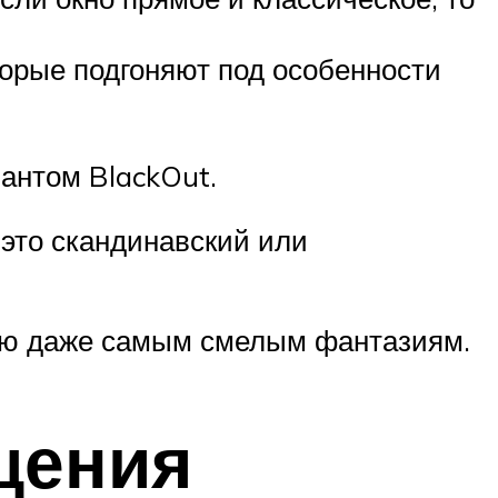
торые подгоняют под особенности
антом BlackOut.
это скандинавский или
олю даже самым смелым фантазиям.
щения