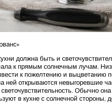
ованс»
кухни должна быть и светочувствител
иала к прямым солнечным лучам. Низ
ивести к пожелтению и выцветанию 
 за ней открываются невыгоревшие ча
веточувствительность. Обычно она б
уют в кухне с солнечной стороны, до