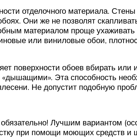
тности отделочного материала. Сте
боях. Они же не позволят скапливать
обным материалом проще ухаживать и
овые или виниловые обои, плотност
ет поверхности обоев вбирать или и
 «дышащими». Эта способность необ
 плесени. Не допустит подобную проб
 обязательно! Лучшим вариантом (о
истку при помощи моющих средств и щ