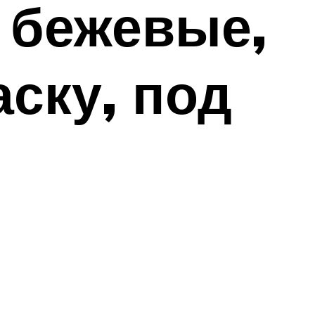
 бежевые,
ску, под