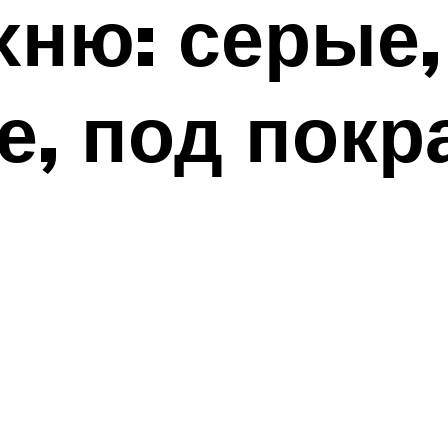
хню: серые,
, под покра