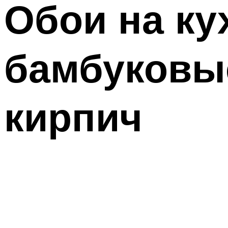
Обои на ку
бамбуковые
кирпич