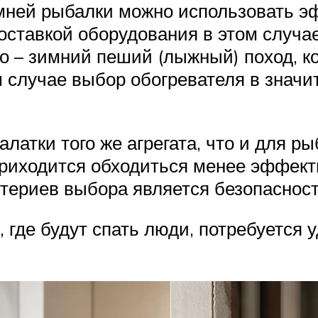
имней рыбалки можно использовать э
доставкой оборудования в этом случа
о – зимний пеший (лыжный) поход, к
м случае выбор обогревателя в значи
латки того же агрегата, что и для р
приходится обходиться менее эффект
териев выбора является безопаснос
 где будут спать люди, потребуется 