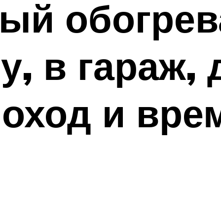
й обогрева
у, в гараж, 
поход и вре