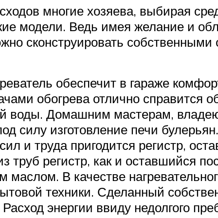
сходов многие хозяева, выбирая сред
ские модели. Ведь имея желание и о
ожно сконструировать собственными 
реватель обеспечит в гараже комфор
ачами обогрева отлично справится 
ей воды. Домашним мастерам, влад
под силу изготовление печи булерья
ил и труда пригодится регистр, ост
з труб регистр, как и оставшийся п
им маслом. В качестве нагревательн
ытовой техники. Сделанный собстве
. Расход энергии ввиду недолгого пр