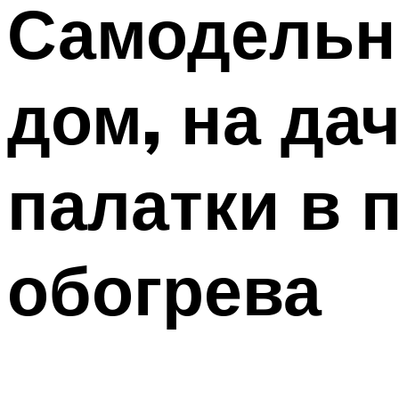
Самодельны
дом, на дач
палатки в 
обогрева