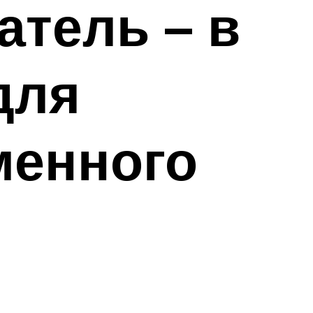
тель – в
для
менного