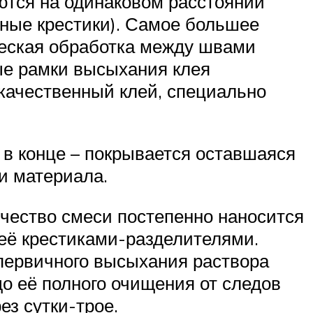
ются на одинаковом расстоянии
ьные крестики). Самое большее
ческая обработка между швами
ые рамки высыхания клея
 качественный клей, специально
 в конце – покрывается оставшаяся
и материала.
чество смеси постепенно наносится
неё крестиками-разделителями.
 первичного высыхания раствора
до её полного очищения от следов
ез сутки-трое.