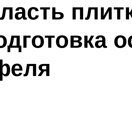
ласть плитк
одготовка о
феля