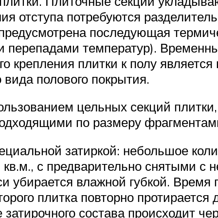
 плитки. Плиточные секции укладыва
ния отступа потребуются разделител
и предусмотрена последующая терми
ми перепадами температур). Временн
го крепления плитки к полу является
 вида полового покрытия.
ользованием цельных секций плитки,
 подходящими по размеру фрагментам
ециальной затиркой: небольшое коли
кв.м., с предварительно снятыми с 
и убирается влажной губкой. Время
оторого плитка повторно протирается 
 затирочного состава происходит чер