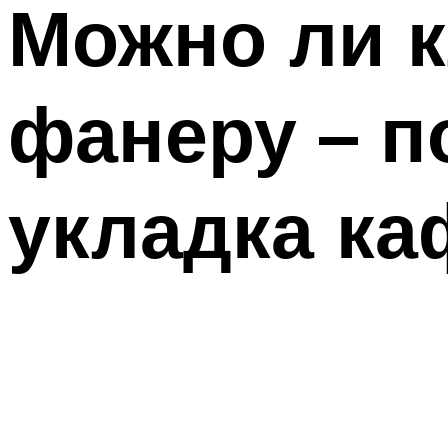
Можно ли к
фанеру – п
укладка ка