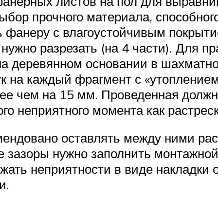
анерных листов на пол для выравнив
ыбор прочного материала, способног
 фанеру с влагоустойчивым покрытие
ужно разрезать (на 4 части). Для пр
а деревянном основании в шахматном
ук на каждый фрагмент с «утопление
ее чем на 15 мм. Проведенная должн
го неприятного момента как растрес
ендовано оставлять между ними расс
е зазоры нужно заполнить монтажной
ать неприятности в виде накладки о
и.