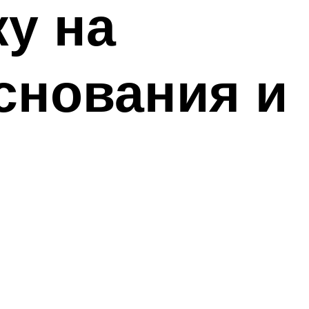
у на
снования и