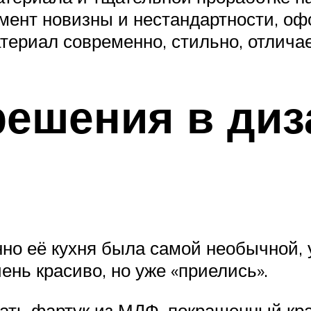
мент новизны и нестандартности, оф
териал современно, стильно, отлича
решения в диз
нно её кухня была самой необычной, 
нь красиво, но уже «приелись».
ать фартук из МДФ, покрашенный кра