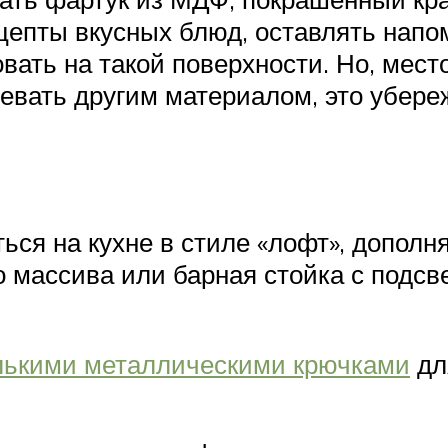
цепты вкусных блюд, оставлять напо
овать на такой поверхности. Но, мест
евать другим материалом, это убере
ться на кухне в стиле «лофт», допол
о массива или барная стойка с подсв
лькими металлическими крючками
дл