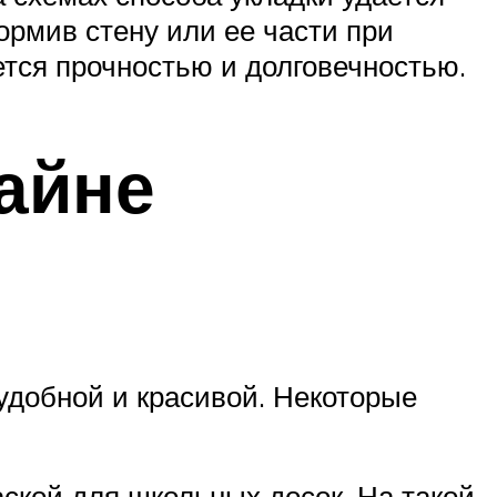
ормив стену или ее части при
ется прочностью и долговечностью.
айне
удобной и красивой. Некоторые
ской для школьных досок. На такой