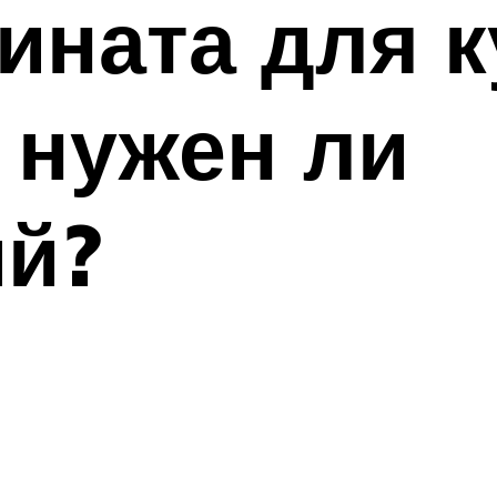
ната для к
 нужен ли
ий?