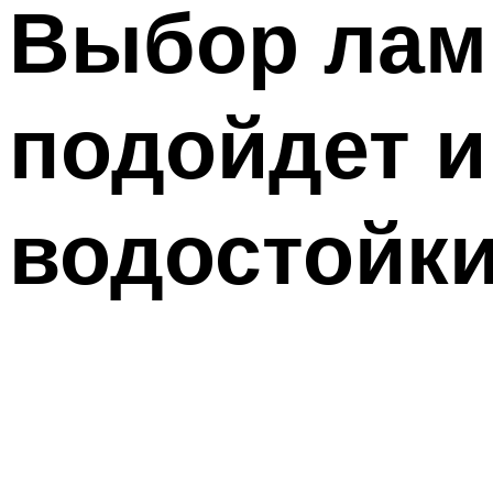
Выбор лами
подойдет и
водостойк