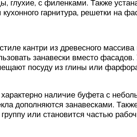
, глухие, с филенками. Также устан
кухонного гарнитура, решетки на фа
 стиле кантри из древесного массив
льзовать занавески вместо фасадов.
мещают посуду из глины или фарфора
ри характерно наличие буфета с неб
кла дополняются занавесками. Также
группу или становится частью рабоч