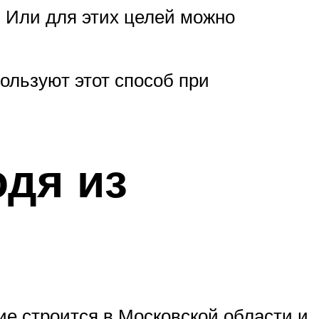
 Или для этих целей можно
ользуют этот способ при
одя из
ие строится в Московской области и