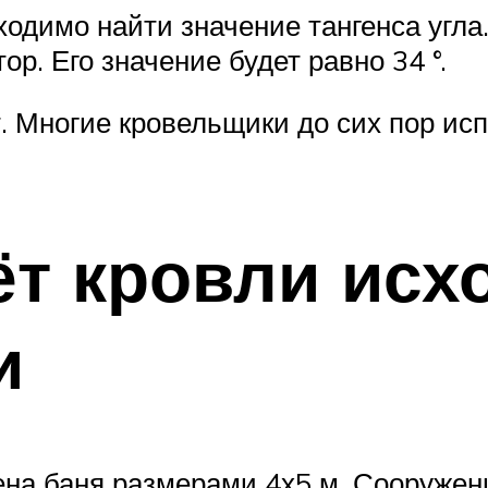
димо найти значение тангенса угла.
р. Его значение будет равно 34 °.
. Многие кровельщики до сих пор исп
ёт кровли исх
и
ена баня размерами 4х5 м. Сооружен