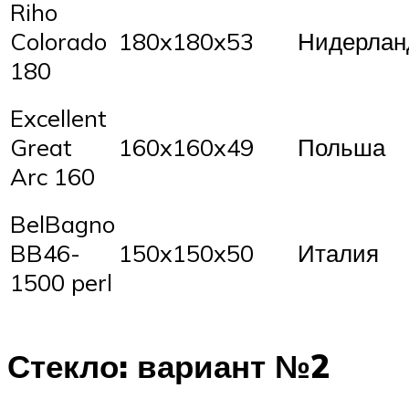
Riho
Colorado
180x180x53
Нидерла
180
Excellent
Great
160x160x49
Польша
Arc 160
BelBagno
BB46-
150x150x50
Италия
1500 perl
Стекло: вариант №2