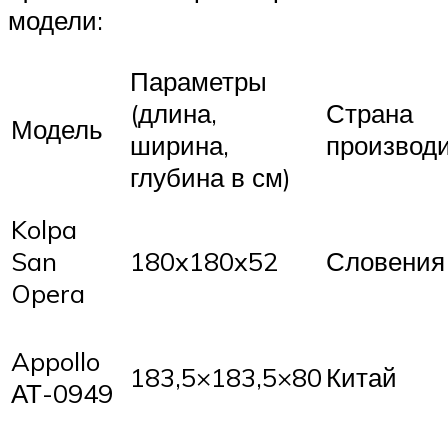
модели:
Параметры
(длина,
Страна
Модель
ширина,
производ
глубина в см)
Kolpa
San
180x180x52
Словения
Opera
Appollo
183,5×183,5×80
Китай
АТ-0949