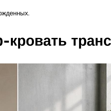
ожденных.
ф-кровать тран