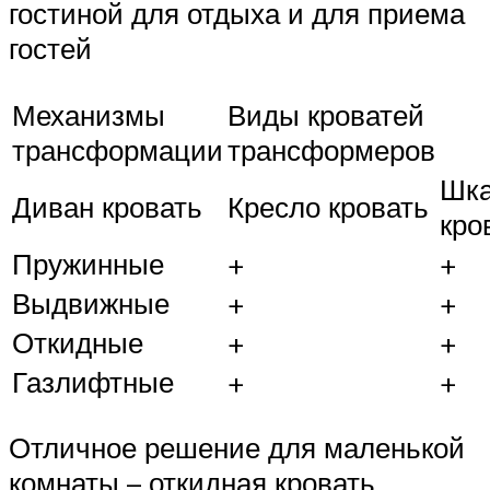
гостиной для отдыха и для приема
гостей
Механизмы
Виды кроватей
трансформации
трансформеров
Шк
Диван кровать
Кресло кровать
кро
Пружинные
+
+
Выдвижные
+
+
Откидные
+
+
Газлифтные
+
+
Отличное решение для маленькой
комнаты – откидная кровать