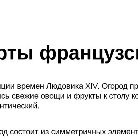
рты французск
ции времен Людовика XIV. Огород п
сь свежие овощи и фрукты к столу ко
нтический.
од состоит из симметричных элементо