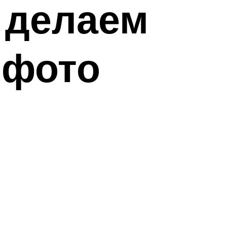
 делаем
 фото