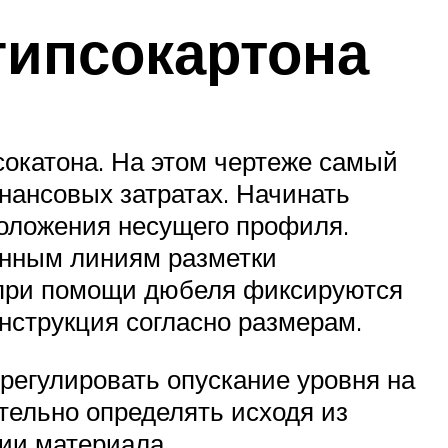
гипсокартона
сокатона. На этом чертеже самый
инансовых затратах. Начинать
сположения несущего профиля.
енным линиям разметки
 при помощи дюбеля фиксируются
нструкция согласно размерам.
регулировать опускание уровня на
тельно определять исходя из
ии материала.