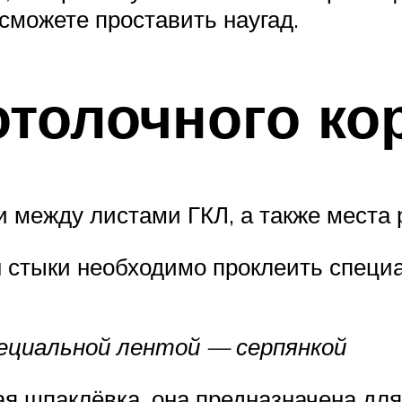
 сможете проставить наугад.
толочного ко
 между листами ГКЛ, а также места 
н стыки необходимо проклеить спец
ециальной лентой — серпянкой
я шпаклёвка, она предназначена для 