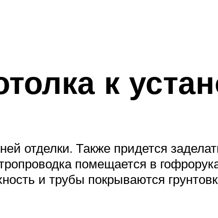
отолка к уста
жней отделки. Также придется задела
ктропроводка помещается в гофрорука
хность и трубы покрываются грунтовк