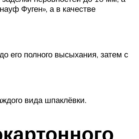
ауф Фуген», а в качестве
о его полного высыхания, затем с
аждого вида шпаклёвки.
окартонного