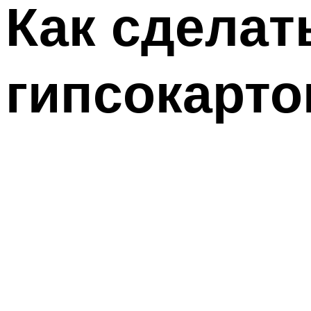
Как сделат
гипсокарто