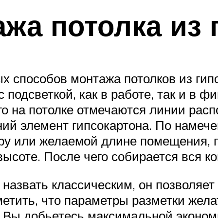
жа потолка из 
х способов монтажа потолков из гип
 подсветкой, как в работе, так и в ф
ого на потолке отмечаются линии ра
ний элемент гипсокартона. По намеч
ру или желаемой длине помещения,
соте. После чего собирается вся ко
азвать классическим, он позволяет 
тить, что параметры разметки жела
м Вы добьетесь максимальной эконом