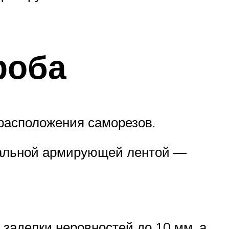
роба
расположения саморезов.
иальной армирующей лентой —
заделки неровностей до 10 мм, а