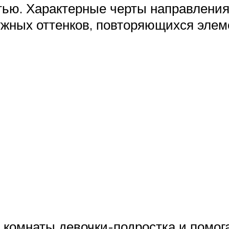
ью. Характерные черты направления
ужных оттенков, повторяющихся элеме
 комнаты девочки-подростка и помог