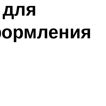
 для
формления