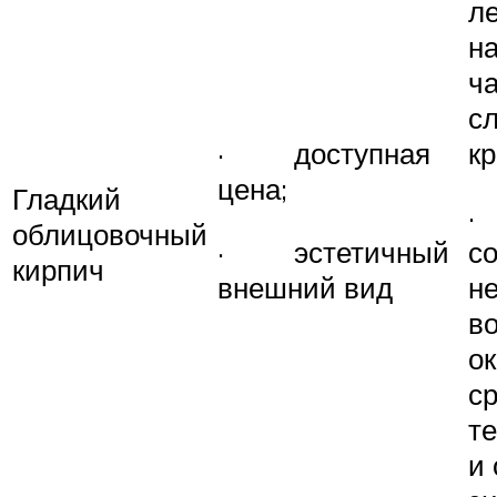
л
н
ч
сл
· доступная
кр
цена;
Гладкий
·
облицовочный
· эстетичный
с
кирпич
внешний вид
н
в
о
с
те
и 