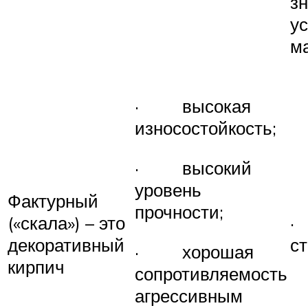
з
ус
ма
· высокая
износостойкость;
· высокий
уровень
Фактурный
прочности;
(«скала») – это
·
декоративный
с
· хорошая
кирпич
сопротивляемость
агрессивным