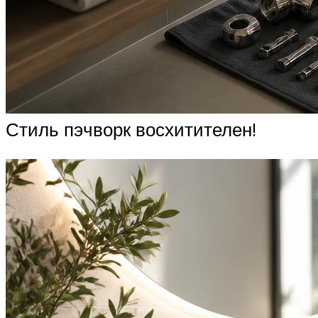
Стиль пэчворк восхитителен!