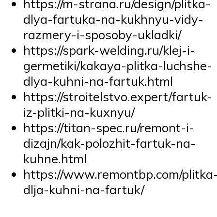
https://m-strana.ru/design/plitka-
dlya-fartuka-na-kukhnyu-vidy-
razmery-i-sposoby-ukladki/
https://spark-welding.ru/klej-i-
germetiki/kakaya-plitka-luchshe-
dlya-kuhni-na-fartuk.html
https://stroitelstvo.expert/fartuk-
iz-plitki-na-kuxnyu/
https://titan-spec.ru/remont-i-
dizajn/kak-polozhit-fartuk-na-
kuhne.html
https://www.remontbp.com/plitka
dlja-kuhni-na-fartuk/