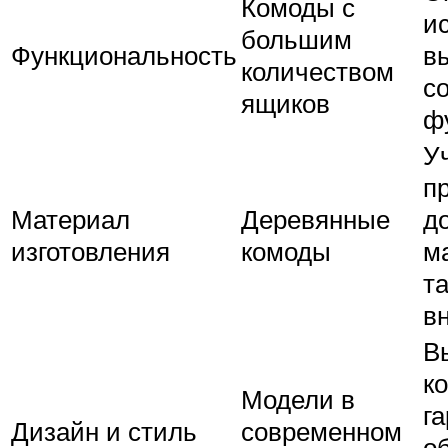
Комоды с
и
большим
Функциональность
в
количеством
с
ящиков
ф
У
п
Материал
Деревянные
д
изготовления
комоды
м
та
в
В
к
Модели в
г
Дизайн и стиль
современном
о