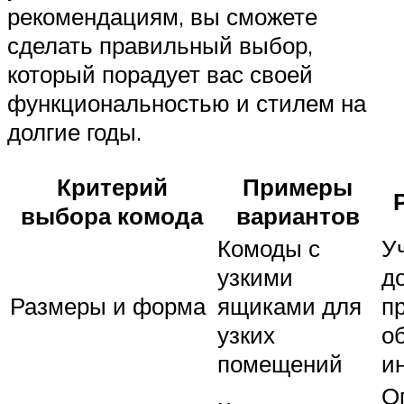
рекомендациям, вы сможете
сделать правильный выбор,
который порадует вас своей
функциональностью и стилем на
долгие годы.
Критерий
Примеры
выбора комода
вариантов
Комоды с
У
узкими
д
Размеры и форма
ящиками для
п
узких
о
помещений
и
О