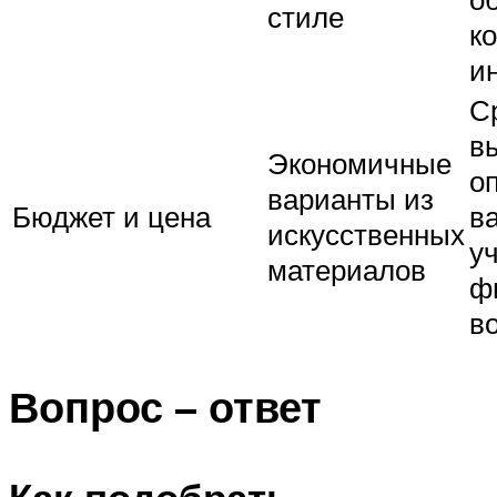
стиле
к
и
С
в
Экономичные
о
варианты из
Бюджет и цена
в
искусственных
у
материалов
ф
в
Вопрос – ответ
Как подобрать