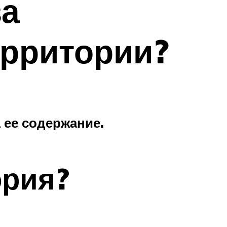
за
рритории?
 ее содержание.
ория?