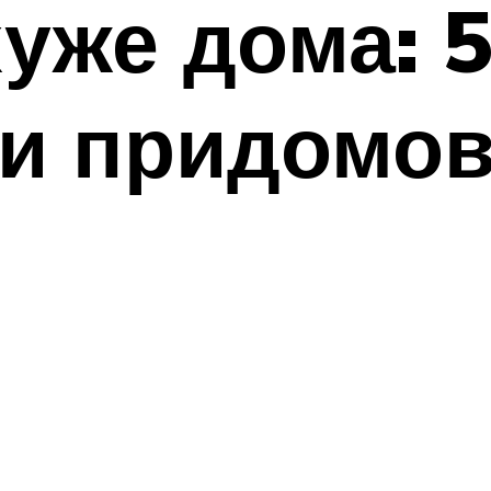
хуже дома: 
ии придомов