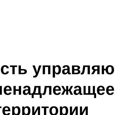
ость управля
 ненадлежащее
территории