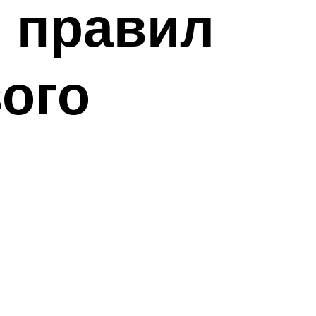
5 правил
ого