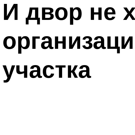
И двор не 
организац
участка