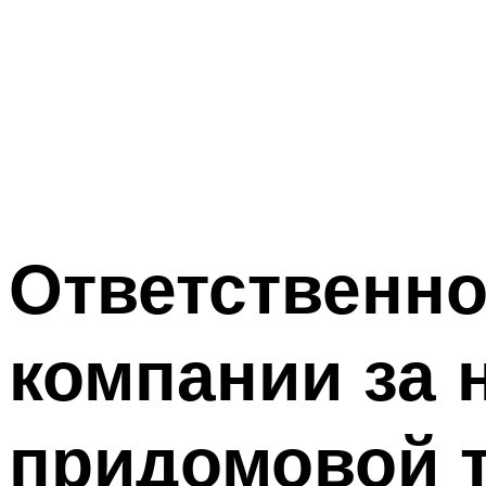
Ответственн
компании за
придомовой 