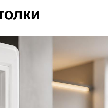
толки