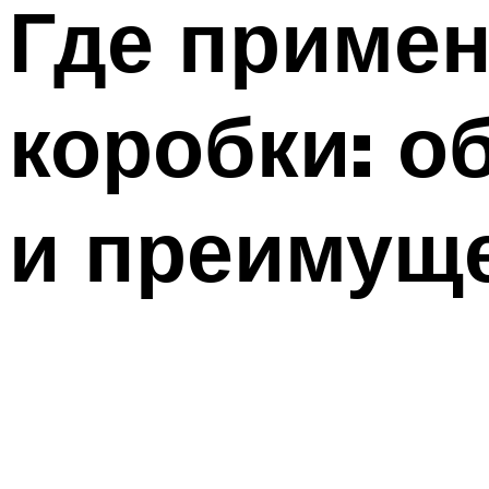
Где приме
коробки: о
и преимущ