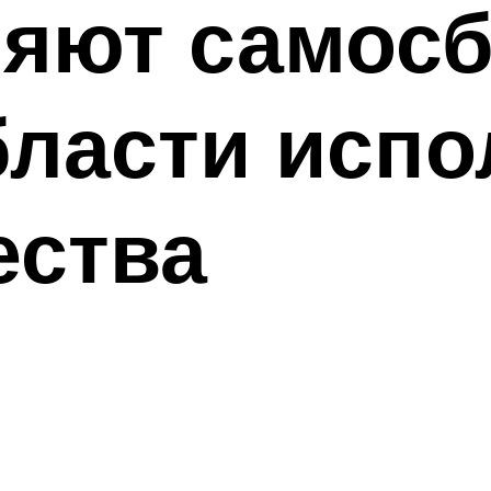
няют самос
бласти исп
ества