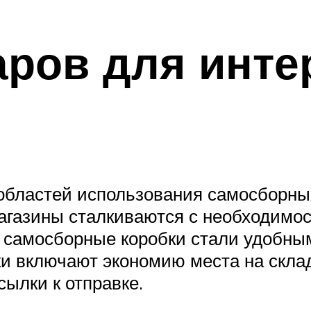
аров для инте
областей использования самосборных
газины сталкиваются с необходимо
и самосборные коробки стали удобны
и включают экономию места на склад
ылки к отправке.