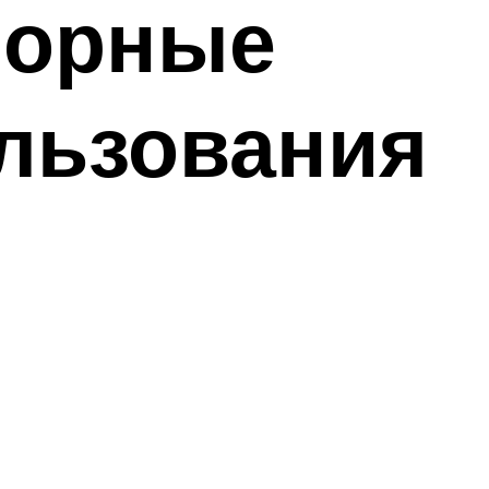
борные
ользования