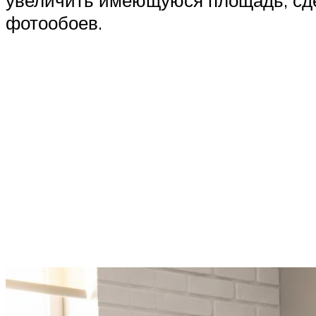
увеличить имеющуюся площадь, сде
фотообоев.