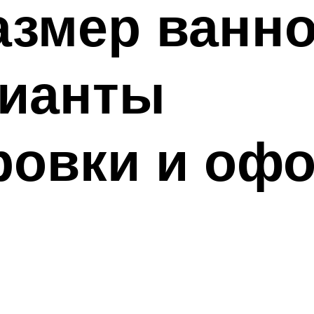
азмер ванн
рианты
ровки и оф