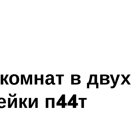
комнат в дву
ейки п44т