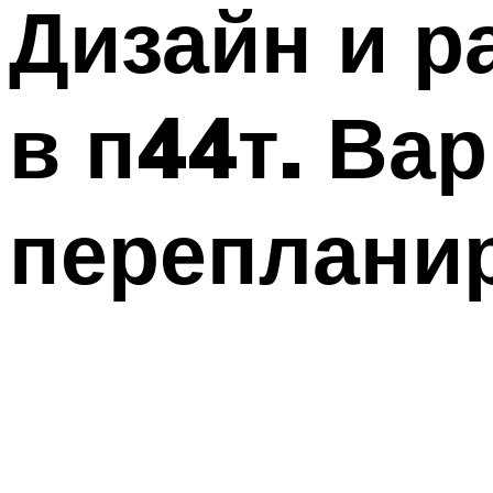
Дизайн и р
в п44т. Ва
переплани