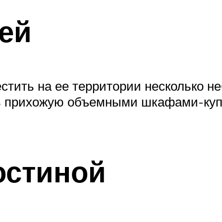
ей
стить на ее территории несколько н
ть прихожую объемными шкафами-куп
остиной