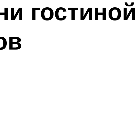
хни гостино
ов