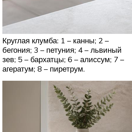
Круглая клумба: 1 – канны; 2 –
бегония; 3 – петуния; 4 – львиный
зев; 5 – бархатцы; 6 – алиссум; 7 –
агератум; 8 – пиретрум.