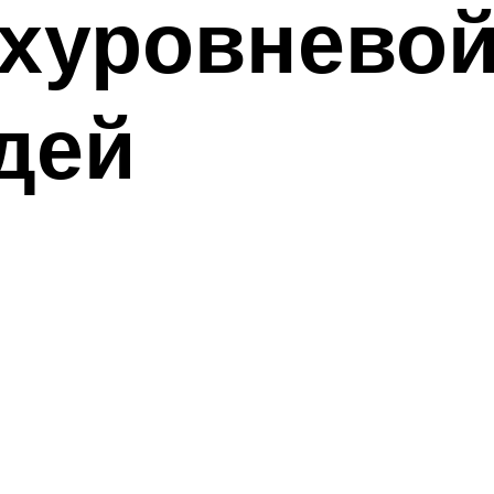
ухуровневой
дей