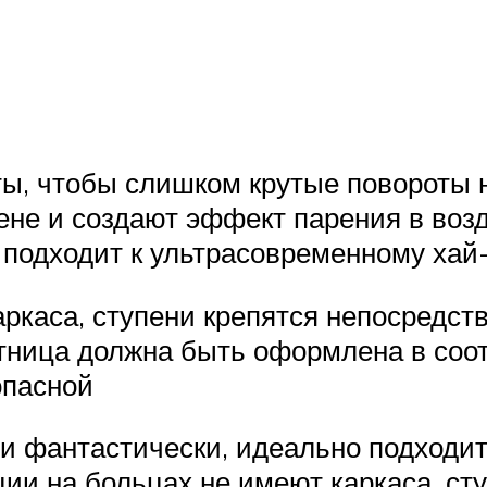
ы, чтобы слишком крутые повороты н
тене и создают эффект парения в воз
 подходит к ультрасовременному хай
ркаса, ступени крепятся непосредств
естница должна быть оформлена в соо
опасной
и фантастически, идеально подходит
ии на больцах не имеют каркаса, ст