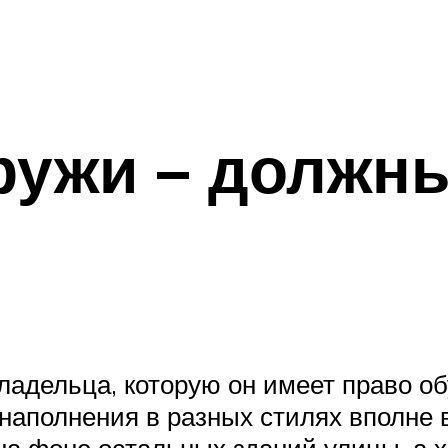
ружи – должн
адельца, которую он имеет право обу
аполнения в разных стилях вполне в