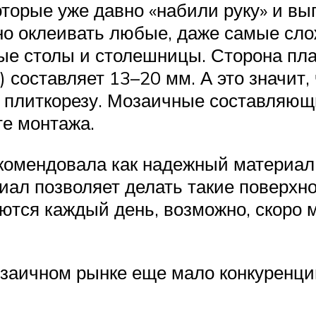
торые уже давно «набили руку» и вы
о оклеивать любые, даже самые слож
нные столы и столешницы. Сторона пл
) составляет 13–20 мм. А это значит
к плиткорезу. Мозаичные составляющи
те монтажа.
комендовала как надежный материал,
иал позволяет делать такие поверхно
яются каждый день, возможно, скоро 
заичном рынке еще мало конкуренции