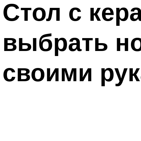
Стол с кер
выбрать н
своими ру