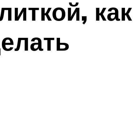
литкой, как
делать