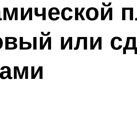
амической п
овый или с
ками