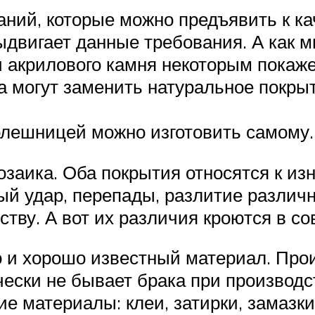
аний, которые можно предъявить к к
двигает данные требования. А как м
 акрилового камня некоторым покаже
а могут заменить натуральное покрыт
олешницей можно изготовить самому.
заика. Оба покрытия относятся к из
й удар, перепады, разлитие различ
тву. А вот их различия кроются в с
о и хорошо известный материал. Про
чески не бывает брака при производс
е материалы: клеи, затирки, замазки