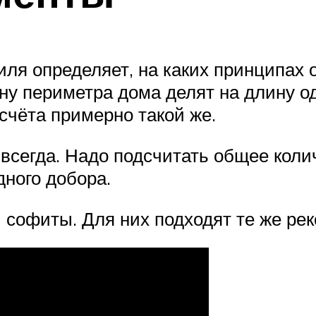
ля определяет, на каких принципах о
у периметра дома делят на длину од
чёта примерно такой же.
всегда. Надо подсчитать общее колич
дного добора.
 софиты. Для них подходят те же ре