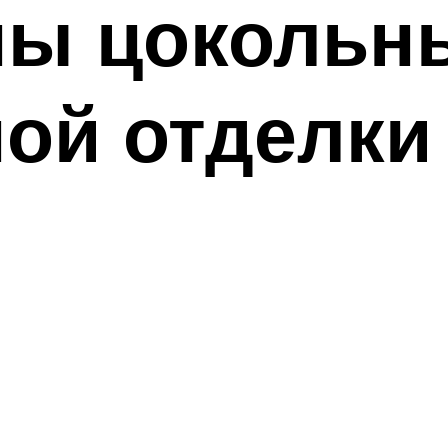
ны цокольн
ой отделки