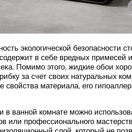
ность экологической безопасности ст
 содержит в себе вредных примесей и
века. Помимо этого, жидкие обои хо
грибку за счет своих натуральных ко
 свойства материала, его гипоаллер
и в ванной комнате можно использов
ов или профессионального мастерства
оизоляционный слой, который не поз