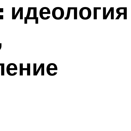
: идеология
,
ление