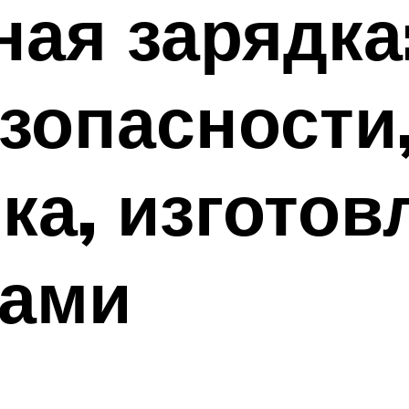
ая зарядка
езопасности
ка, изготов
ками