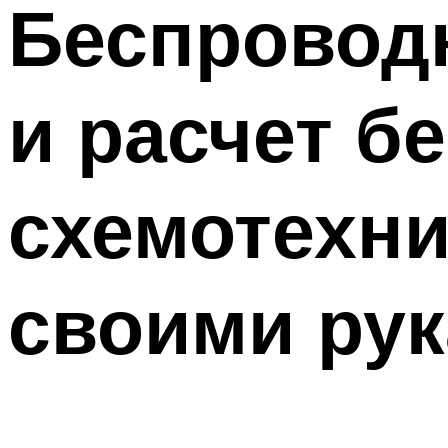
Беспроводн
и расчет б
схемотехни
своими ру