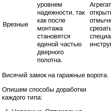
уровнем
Агрега
надежности, так
открыт
как после
отмычк
Врезные
монтажа
срезат
становятся
специ
единой частью
инстру
дверного
полотна.
Висячий замок на гаражные ворота.
Опишем способы доработки
каждого типа: