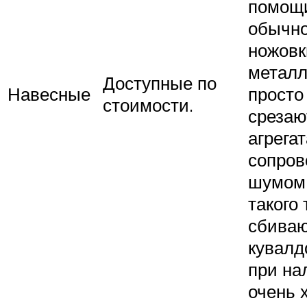
помощ
обычн
ножовк
металл
Доступные по
Навесные
просто
стоимости.
срезаю
агрегат
сопров
шумом.
такого 
сбиваю
кувалд
при на
очень 