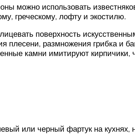
зоны можно использовать известняко
ому, греческому, лофту и экостилю.
блицевать поверхность искусственн
я плесени, размножения грибка и ба
венные камни имитируют кирпичики, ч
евый или черный фартук на кухнях, 