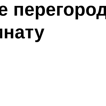
 перегород
мнату