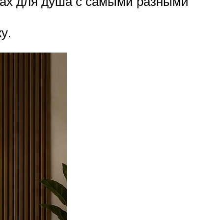
нах для душа с самыми разными
у.