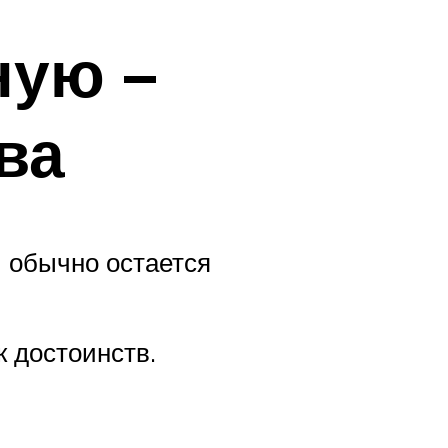
ную –
ва
й обычно остается
 достоинств.