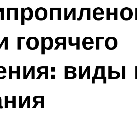
ипропилено
и горячего
ения: виды
ания