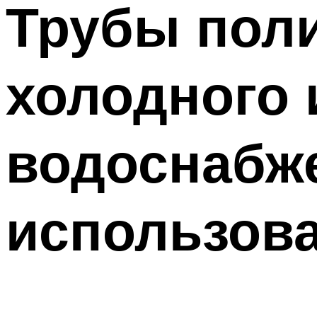
Трубы пол
холодного 
водоснабж
использов