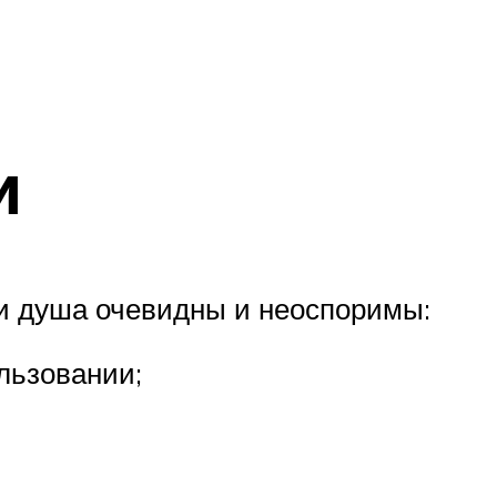
и
и душа очевидны и неоспоримы:
льзовании;