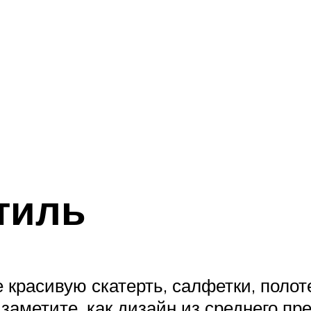
тиль
 красивую скатерть, салфетки, полот
заметите, как дизайн из среднего пр