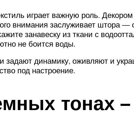
текстиль играет важную роль. Декоро
обого внимания заслуживает штора —
кажите занавеску из ткани с водоот
ютно не боится воды.
и задают динамику, оживляют и укра
ство под настроение.
емных тонах –