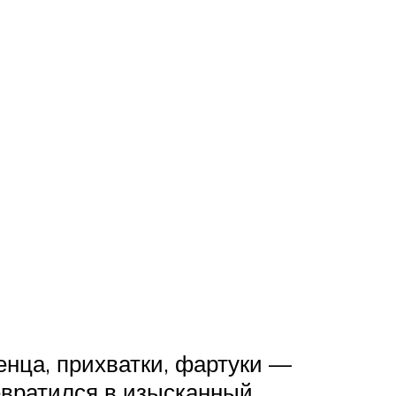
енца, прихватки, фартуки —
евратился в изысканный.