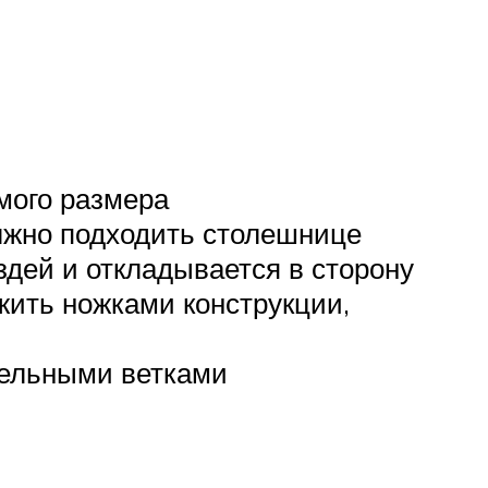
мого размера
олжно подходить столешнице
здей и откладывается в сторону
ужить ножками конструкции,
тельными ветками