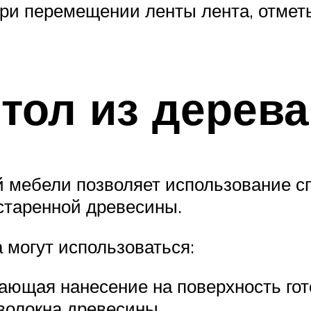
при перемещении ленты лента, отмет
стол из дерева
 мебели позволяет использование с
старенной древесины.
могут использоваться:
гающая нанесение на поверхность го
волокна древесины