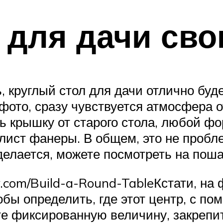
 для дачи св
 круглый стол для дачи отлично буде
м фото, сразу чувствуется атмосфера 
 крышку от старого стола, любой фо
 лист фанеры. В общем, это не пробле
 делается, можете посмотреть на пош
om/Build-a-Round-TableКстати, на ф
обы определить, где этот центр, с п
те фиксированную величину, закрепит