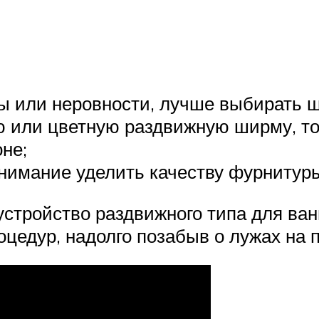
сы или неровности, лучше выбирать 
 или цветную раздвижную ширму, то 
не;
нимание уделить качеству фурнитур
устройство раздвижного типа для ва
цедур, надолго позабыв о лужах на п