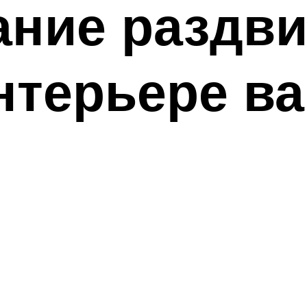
ание раздв
нтерьере в