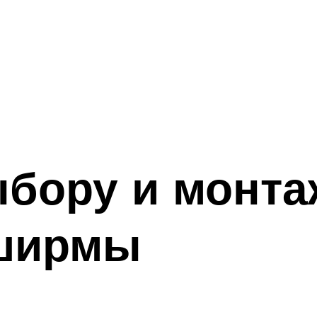
ыбору и монта
ширмы