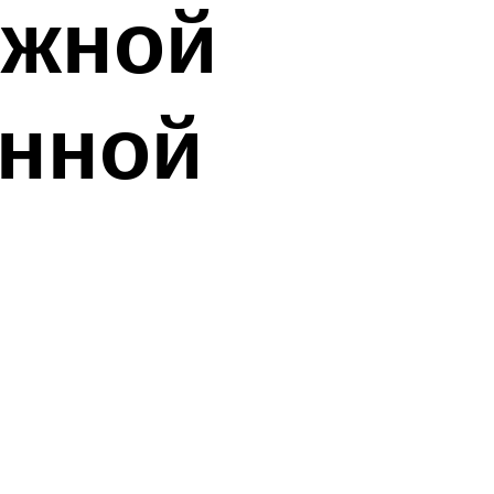
ижной
анной