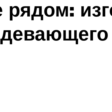
 рядом: из
рдевающего